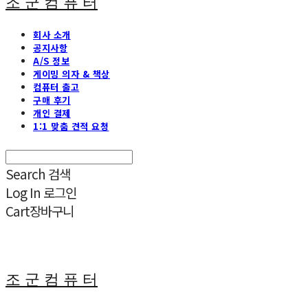
조 군 컴 퓨 터
회사 소개
공지사항
A/S 정보
게이밍 의자 & 책상
컴퓨터 출고
구매 후기
개인 결제
1:1 맞춤 견적 요청
Search
검색
Log In
로그인
Cart
장바구니
조 군 컴 퓨 터