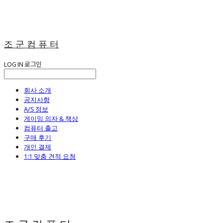
조 군 컴 퓨 터
LOG IN
로그인
회사 소개
공지사항
A/S 정보
게이밍 의자 & 책상
컴퓨터 출고
구매 후기
개인 결제
1:1 맞춤 견적 요청