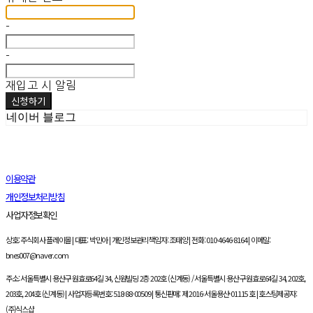
-
-
재입고 시 알림
신청하기
네이버 블로그
이용약관
개인정보처리방침
사업자정보확인
상호: 주식회사 플레이몰 | 대표: 박민아 | 개인정보관리책임자: 조태양 | 전화: 010-4646-8164 | 이메일:
bnes007@naver.com
주소: 서울특별시 용산구 원효로64길 34, 신원빌딩 2층 202호 (신계동) / 서울특별시 용산구 원효로64길 34, 202호,
203호, 204호 (신계동) | 사업자등록번호:
518-88-00509
| 통신판매:
제 2016-서울용산-01115 호
| 호스팅제공자:
(주)식스샵