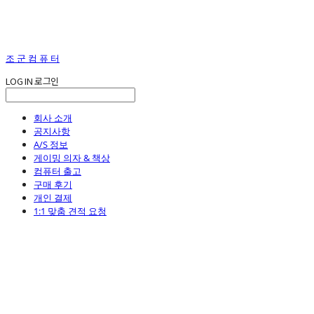
조 군 컴 퓨 터
LOG IN
로그인
회사 소개
공지사항
A/S 정보
게이밍 의자 & 책상
컴퓨터 출고
구매 후기
개인 결제
1:1 맞춤 견적 요청