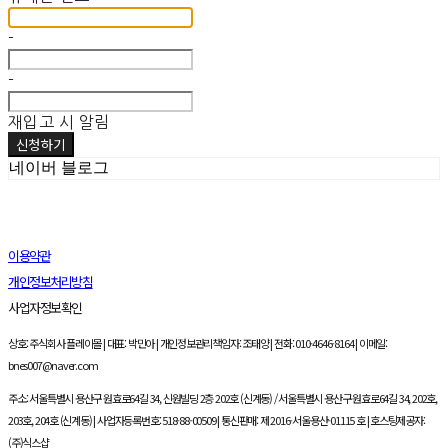
-
-
재입고 시 알림
신청하기
네이버 블로그
이용약관
개인정보처리방침
사업자정보확인
상호: 주식회사 플레이몰 | 대표: 박민아 | 개인정보관리책임자: 조태양 | 전화: 010-4646-8164 | 이메일:
bnes007@naver.com
주소: 서울특별시 용산구 원효로64길 34, 신원빌딩 2층 202호 (신계동) / 서울특별시 용산구 원효로64길 34, 202호,
203호, 204호 (신계동) | 사업자등록번호:
518-88-00509
| 통신판매:
제 2016-서울용산-01115 호
| 호스팅제공자:
(주)식스샵