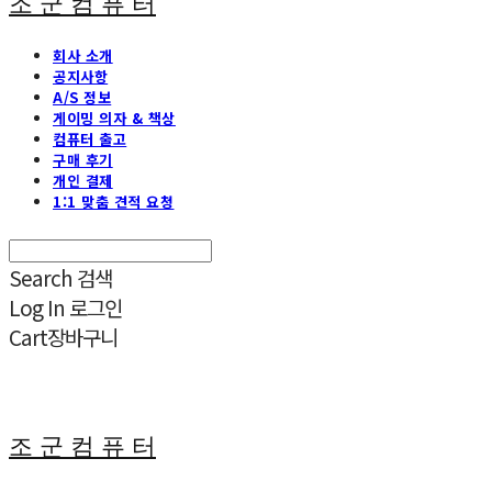
조 군 컴 퓨 터
회사 소개
공지사항
A/S 정보
게이밍 의자 & 책상
컴퓨터 출고
구매 후기
개인 결제
1:1 맞춤 견적 요청
Search
검색
Log In
로그인
Cart
장바구니
조 군 컴 퓨 터