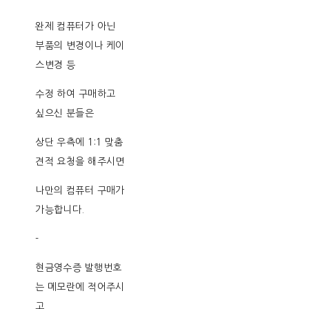
완제 컴퓨터가 아닌
부품의 변경이나 케이
스변경 등
수정 하여 구매하고
싶으신 분들은
상단 우측에 1:1 맞춤
견적 요청을 해주시면
나만의 컴퓨터 구매가
가능합니다.
-
현금영수증 발행번호
는 메모란에 적어주시
고,