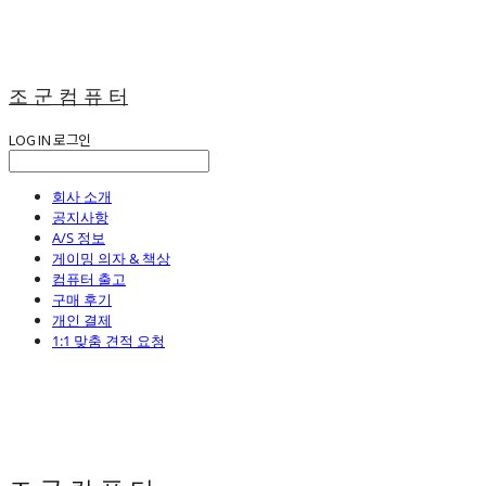
조 군 컴 퓨 터
LOG IN
로그인
회사 소개
공지사항
A/S 정보
게이밍 의자 & 책상
컴퓨터 출고
구매 후기
개인 결제
1:1 맞춤 견적 요청