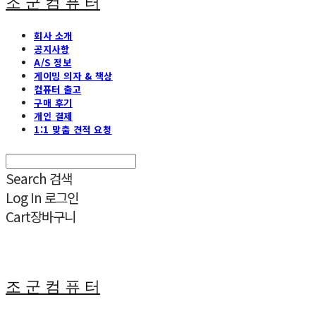
조 군 컴 퓨 터
회사 소개
공지사항
A/S 정보
게이밍 의자 & 책상
컴퓨터 출고
구매 후기
개인 결제
1:1 맞춤 견적 요청
Search
검색
Log In
로그인
Cart
장바구니
조 군 컴 퓨 터