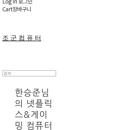
Log In
로그인
Cart
장바구니
조 군 컴 퓨 터
한승준님
의 넷플릭
스&게이
밍 컴퓨터