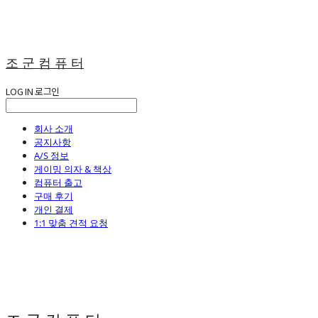
조 군 컴 퓨 터
LOG IN
로그인
회사 소개
공지사항
A/S 정보
게이밍 의자 & 책상
컴퓨터 출고
구매 후기
개인 결제
1:1 맞춤 견적 요청