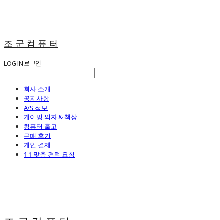
조 군 컴 퓨 터
LOG IN
로그인
회사 소개
공지사항
A/S 정보
게이밍 의자 & 책상
컴퓨터 출고
구매 후기
개인 결제
1:1 맞춤 견적 요청