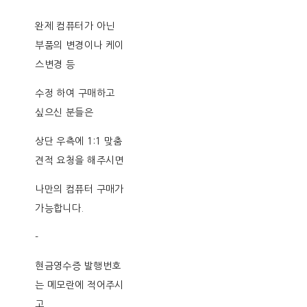
완제 컴퓨터가 아닌
부품의 변경이나 케이
스변경 등
수정 하여 구매하고
싶으신 분들은
상단 우측에 1:1 맞춤
견적 요청을 해주시면
나만의 컴퓨터 구매가
가능합니다.
-
현금영수증 발행번호
는 메모란에 적어주시
고,