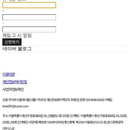
-
-
재입고 시 알림
신청하기
네이버 블로그
이용약관
개인정보처리방침
사업자정보확인
상호: 주식회사 플레이몰 | 대표: 박민아 | 개인정보관리책임자: 조태양 | 전화: 010-4646-8164 | 이메일:
bnes007@naver.com
주소: 서울특별시 용산구 원효로64길 34, 신원빌딩 2층 202호 (신계동) / 서울특별시 용산구 원효로64길 34, 202호,
203호, 204호 (신계동) | 사업자등록번호:
518-88-00509
| 통신판매:
제 2016-서울용산-01115 호
| 호스팅제공자:
(주)식스샵