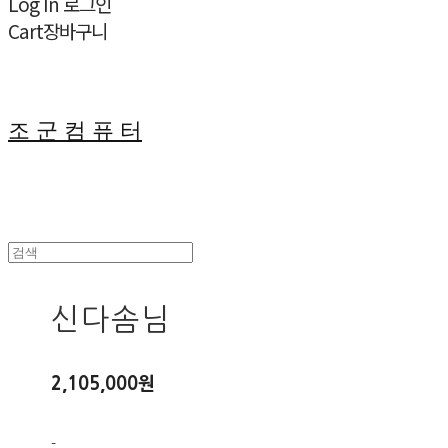
Log In
로그인
Cart
장바구니
조 군 컴 퓨 터
신다솜님
2,105,000원
-