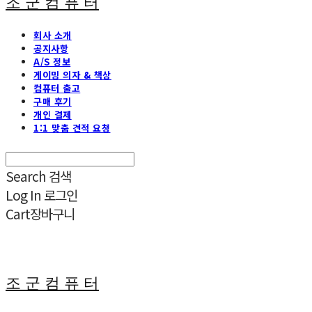
조 군 컴 퓨 터
회사 소개
공지사항
A/S 정보
게이밍 의자 & 책상
컴퓨터 출고
구매 후기
개인 결제
1:1 맞춤 견적 요청
Search
검색
Log In
로그인
Cart
장바구니
조 군 컴 퓨 터