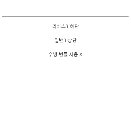
리버스3 하단
일반3 상단
수냉 번들 사용 X