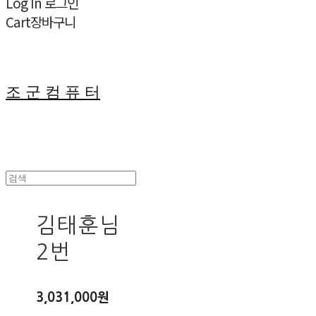
Log In
로그인
Cart
장바구니
조 군 컴 퓨 터
김태훈님
2번
3,031,000원