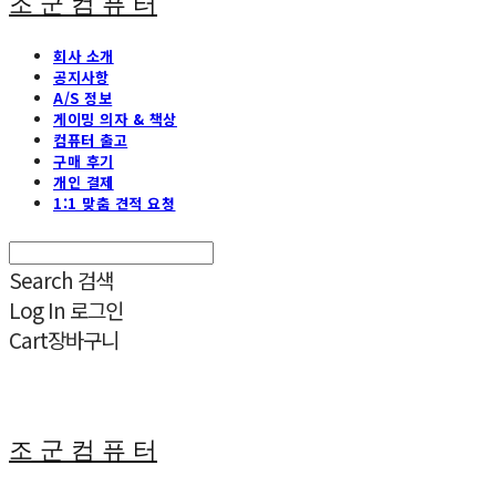
조 군 컴 퓨 터
회사 소개
공지사항
A/S 정보
게이밍 의자 & 책상
컴퓨터 출고
구매 후기
개인 결제
1:1 맞춤 견적 요청
Search
검색
Log In
로그인
Cart
장바구니
조 군 컴 퓨 터