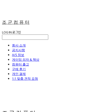
조 군 컴 퓨 터
LOG IN
로그인
회사 소개
공지사항
A/S 정보
게이밍 의자 & 책상
컴퓨터 출고
구매 후기
개인 결제
1:1 맞춤 견적 요청