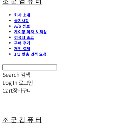
조 군 컴 퓨 터
회사 소개
공지사항
A/S 정보
게이밍 의자 & 책상
컴퓨터 출고
구매 후기
개인 결제
1:1 맞춤 견적 요청
Search
검색
Log In
로그인
Cart
장바구니
조 군 컴 퓨 터