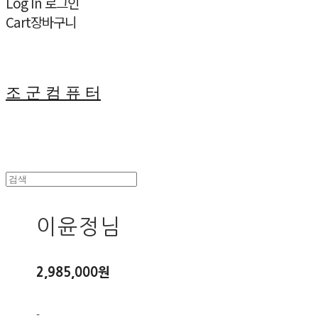
Log In
로그인
Cart
장바구니
조 군 컴 퓨 터
이윤정님
2,985,000원
-