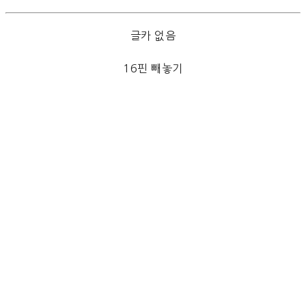
글카 없음
16핀 빼놓기