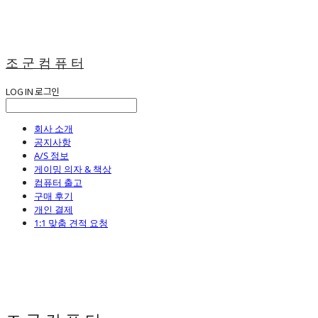
조 군 컴 퓨 터
LOG IN
로그인
회사 소개
공지사항
A/S 정보
게이밍 의자 & 책상
컴퓨터 출고
구매 후기
개인 결제
1:1 맞춤 견적 요청