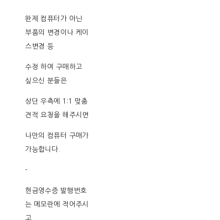
완제 컴퓨터가 아닌
부품의 변경이나 케이
스변경 등
수정 하여 구매하고
싶으신 분들은
상단 우측에 1:1 맞춤
견적 요청을 해주시면
나만의 컴퓨터 구매가
가능합니다.
-
현금영수증 발행번호
는 메모란에 적어주시
고,