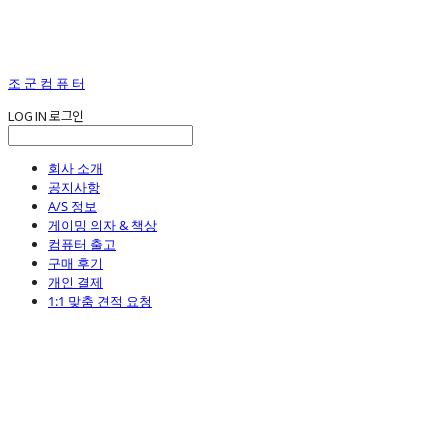
조 군 컴 퓨 터
LOG IN
로그인
회사 소개
공지사항
A/S 정보
게이밍 의자 & 책상
컴퓨터 출고
구매 후기
개인 결제
1:1 맞춤 견적 요청