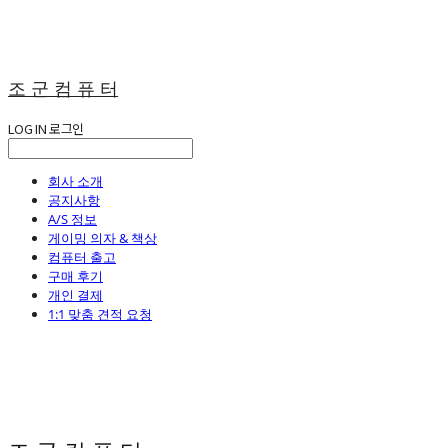
조 군 컴 퓨 터
LOG IN
로그인
회사 소개
공지사항
A/S 정보
게이밍 의자 & 책상
컴퓨터 출고
구매 후기
개인 결제
1:1 맞춤 견적 요청