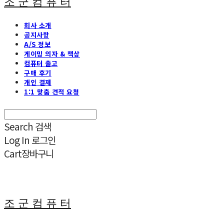
조 군 컴 퓨 터
회사 소개
공지사항
A/S 정보
게이밍 의자 & 책상
컴퓨터 출고
구매 후기
개인 결제
1:1 맞춤 견적 요청
Search
검색
Log In
로그인
Cart
장바구니
조 군 컴 퓨 터