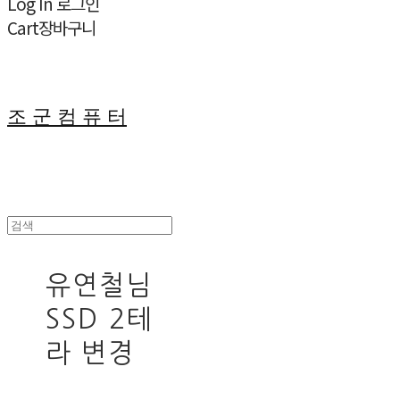
Log In
로그인
Cart
장바구니
조 군 컴 퓨 터
유연철님
SSD 2테
라 변경