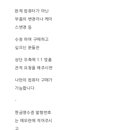
완제 컴퓨터가 아닌
부품의 변경이나 케이
스변경 등
수정 하여 구매하고
싶으신 분들은
상단 우측에 1:1 맞춤
견적 요청을 해주시면
나만의 컴퓨터 구매가
가능합니다.
-
현금영수증 발행번호
는 메모란에 적어주시
고,