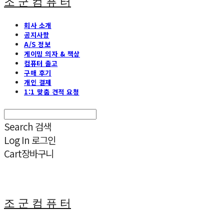
조 군 컴 퓨 터
회사 소개
공지사항
A/S 정보
게이밍 의자 & 책상
컴퓨터 출고
구매 후기
개인 결제
1:1 맞춤 견적 요청
Search
검색
Log In
로그인
Cart
장바구니
조 군 컴 퓨 터