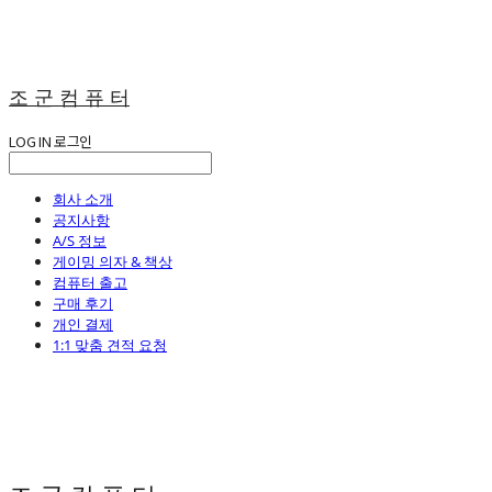
조 군 컴 퓨 터
LOG IN
로그인
회사 소개
공지사항
A/S 정보
게이밍 의자 & 책상
컴퓨터 출고
구매 후기
개인 결제
1:1 맞춤 견적 요청