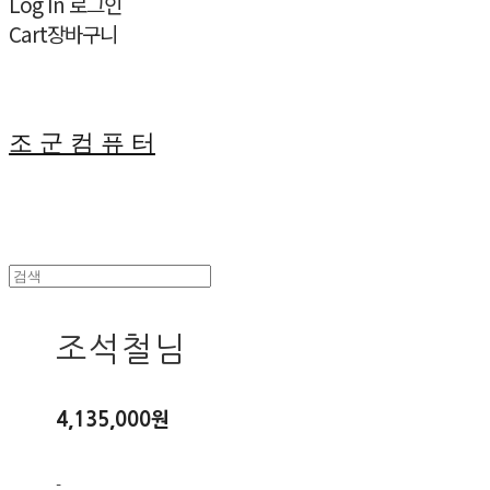
Log In
로그인
Cart
장바구니
조 군 컴 퓨 터
조석철님
4,135,000원
-