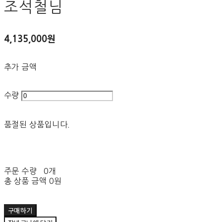
조석철님
4,135,000원
추가 금액
수량
품절된 상품입니다.
주문 수량
0개
총 상품 금액
0원
구매하기