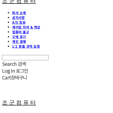
조 군 컴 퓨 터
회사 소개
공지사항
A/S 정보
게이밍 의자 & 책상
컴퓨터 출고
구매 후기
개인 결제
1:1 맞춤 견적 요청
Search
검색
Log In
로그인
Cart
장바구니
조 군 컴 퓨 터