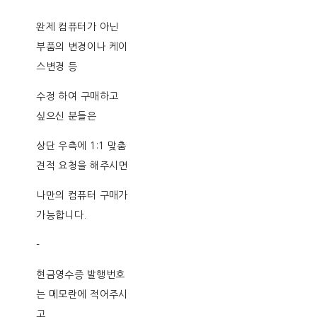
완제 컴퓨터가 아닌
부품의 변경이나 케이
스변경 등
수정 하여 구매하고
싶으신 분들은
상단 우측에 1:1 맞춤
견적 요청을 해주시면
나만의 컴퓨터 구매가
가능합니다.
-
현금영수증 발행번호
는 메모란에 적어주시
고,