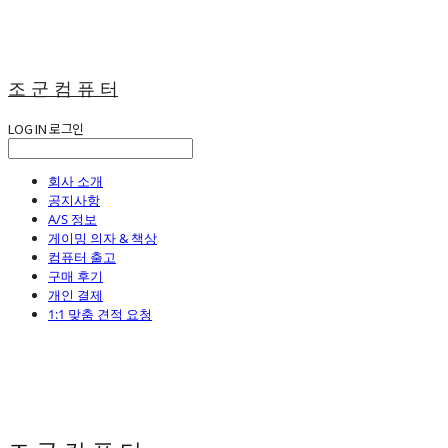
조 군 컴 퓨 터
LOG IN
로그인
회사 소개
공지사항
A/S 정보
게이밍 의자 & 책상
컴퓨터 출고
구매 후기
개인 결제
1:1 맞춤 견적 요청