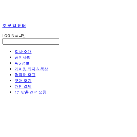
조 군 컴 퓨 터
LOG IN
로그인
회사 소개
공지사항
A/S 정보
게이밍 의자 & 책상
컴퓨터 출고
구매 후기
개인 결제
1:1 맞춤 견적 요청