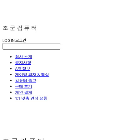
조 군 컴 퓨 터
LOG IN
로그인
회사 소개
공지사항
A/S 정보
게이밍 의자 & 책상
컴퓨터 출고
구매 후기
개인 결제
1:1 맞춤 견적 요청