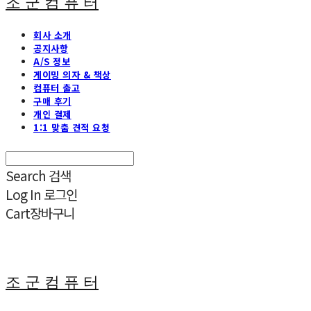
조 군 컴 퓨 터
회사 소개
공지사항
A/S 정보
게이밍 의자 & 책상
컴퓨터 출고
구매 후기
개인 결제
1:1 맞춤 견적 요청
Search
검색
Log In
로그인
Cart
장바구니
조 군 컴 퓨 터