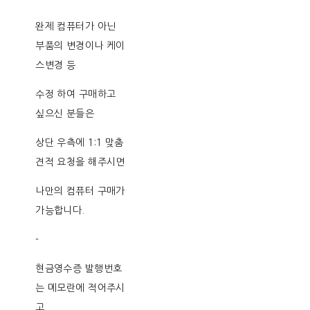
완제 컴퓨터가 아닌
부품의 변경이나 케이
스변경 등
수정 하여 구매하고
싶으신 분들은
상단 우측에 1:1 맞춤
견적 요청을 해주시면
나만의 컴퓨터 구매가
가능합니다.
-
현금영수증 발행번호
는 메모란에 적어주시
고,