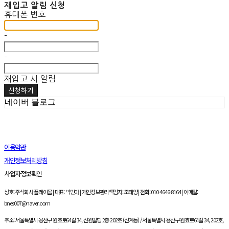
재입고 알림 신청
휴대폰 번호
-
-
재입고 시 알림
신청하기
네이버 블로그
이용약관
개인정보처리방침
사업자정보확인
상호: 주식회사 플레이몰 | 대표: 박민아 | 개인정보관리책임자: 조태양 | 전화: 010-4646-8164 | 이메일:
bnes007@naver.com
주소: 서울특별시 용산구 원효로64길 34, 신원빌딩 2층 202호 (신계동) / 서울특별시 용산구 원효로64길 34, 202호,