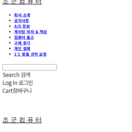
조 군 컴 퓨 터
회사 소개
공지사항
A/S 정보
게이밍 의자 & 책상
컴퓨터 출고
구매 후기
개인 결제
1:1 맞춤 견적 요청
Search
검색
Log In
로그인
Cart
장바구니
조 군 컴 퓨 터