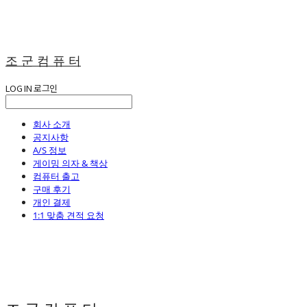
조 군 컴 퓨 터
LOG IN
로그인
회사 소개
공지사항
A/S 정보
게이밍 의자 & 책상
컴퓨터 출고
구매 후기
개인 결제
1:1 맞춤 견적 요청