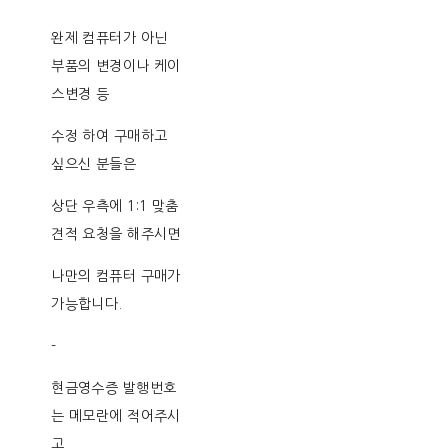
완제 컴퓨터가 아닌
부품의 변경이나 케이
스변경 등
수정 하여 구매하고
싶으신 분들은
상단 우측에 1:1 맞춤
견적 요청을 해주시면
나만의 컴퓨터 구매가
가능합니다.
-
현금영수증 발행번호
는 메모란에 적어주시
고,