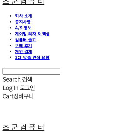
조 군 컴 퓨 터
회사 소개
공지사항
A/S 정보
게이밍 의자 & 책상
컴퓨터 출고
구매 후기
개인 결제
1:1 맞춤 견적 요청
Search
검색
Log In
로그인
Cart
장바구니
조 군 컴 퓨 터