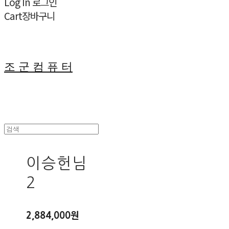
Log In
로그인
Cart
장바구니
조 군 컴 퓨 터
이승헌님
2
2,884,000원