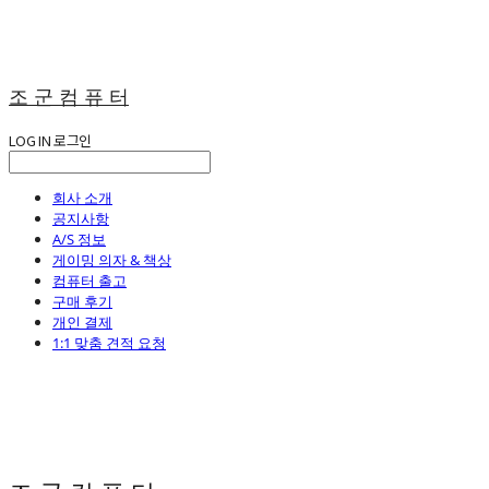
조 군 컴 퓨 터
LOG IN
로그인
회사 소개
공지사항
A/S 정보
게이밍 의자 & 책상
컴퓨터 출고
구매 후기
개인 결제
1:1 맞춤 견적 요청