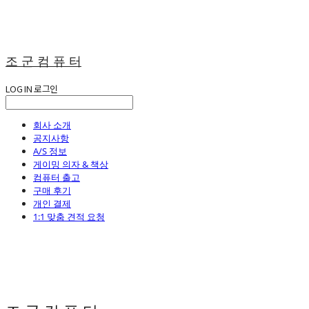
조 군 컴 퓨 터
LOG IN
로그인
회사 소개
공지사항
A/S 정보
게이밍 의자 & 책상
컴퓨터 출고
구매 후기
개인 결제
1:1 맞춤 견적 요청