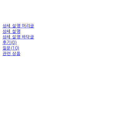
상세 설명 머리글
상세 설명
상세 설명 바닥글
후기(0)
질문(10)
관련 상품