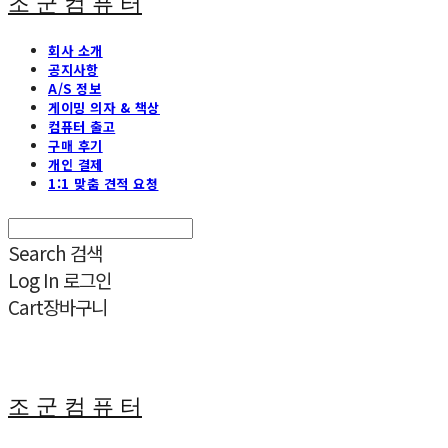
조 군 컴 퓨 터
회사 소개
공지사항
A/S 정보
게이밍 의자 & 책상
컴퓨터 출고
구매 후기
개인 결제
1:1 맞춤 견적 요청
Search
검색
Log In
로그인
Cart
장바구니
조 군 컴 퓨 터