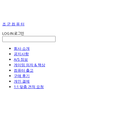
조 군 컴 퓨 터
LOG IN
로그인
회사 소개
공지사항
A/S 정보
게이밍 의자 & 책상
컴퓨터 출고
구매 후기
개인 결제
1:1 맞춤 견적 요청