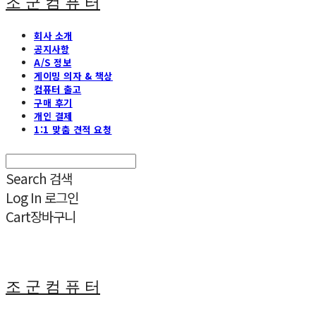
조 군 컴 퓨 터
회사 소개
공지사항
A/S 정보
게이밍 의자 & 책상
컴퓨터 출고
구매 후기
개인 결제
1:1 맞춤 견적 요청
Search
검색
Log In
로그인
Cart
장바구니
조 군 컴 퓨 터