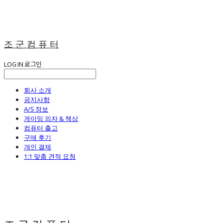
조 군 컴 퓨 터
LOG IN
로그인
회사 소개
공지사항
A/S 정보
게이밍 의자 & 책상
컴퓨터 출고
구매 후기
개인 결제
1:1 맞춤 견적 요청