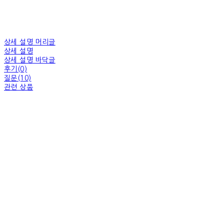
상세 설명 머리글
상세 설명
상세 설명 바닥글
후기(0)
질문(10)
관련 상품