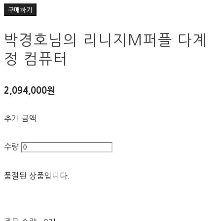
구매하기
박경호님의 리니지M퍼플 다계
정 컴퓨터
2,094,000원
추가 금액
수량
품절된 상품입니다.