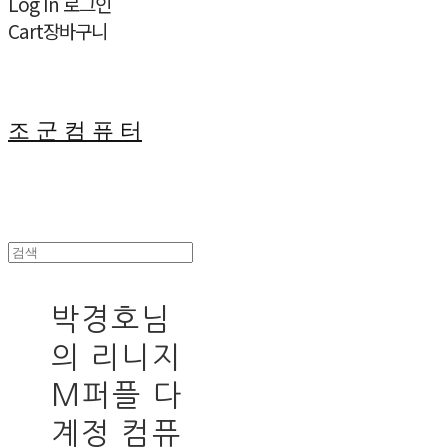
Log In
로그인
Cart
장바구니
조 군 컴 퓨 터
박경호님
의 리니지
M퍼플 다
계정 컴퓨