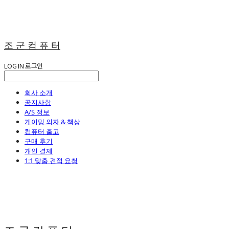
조 군 컴 퓨 터
LOG IN
로그인
회사 소개
공지사항
A/S 정보
게이밍 의자 & 책상
컴퓨터 출고
구매 후기
개인 결제
1:1 맞춤 견적 요청