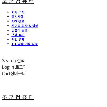
조 군 컴 퓨 터
회사 소개
공지사항
A/S 정보
게이밍 의자 & 책상
컴퓨터 출고
구매 후기
개인 결제
1:1 맞춤 견적 요청
Search
검색
Log In
로그인
Cart
장바구니
조 군 컴 퓨 터