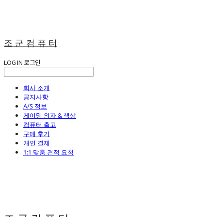
조 군 컴 퓨 터
LOG IN
로그인
회사 소개
공지사항
A/S 정보
게이밍 의자 & 책상
컴퓨터 출고
구매 후기
개인 결제
1:1 맞춤 견적 요청