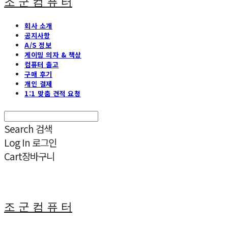
조 군 컴 퓨 터
회사 소개
공지사항
A/S 정보
게이밍 의자 & 책상
컴퓨터 출고
구매 후기
개인 결제
1:1 맞춤 견적 요청
Search
검색
Log In
로그인
Cart
장바구니
조 군 컴 퓨 터