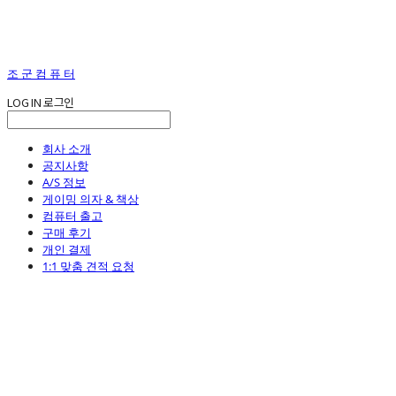
조 군 컴 퓨 터
LOG IN
로그인
회사 소개
공지사항
A/S 정보
게이밍 의자 & 책상
컴퓨터 출고
구매 후기
개인 결제
1:1 맞춤 견적 요청