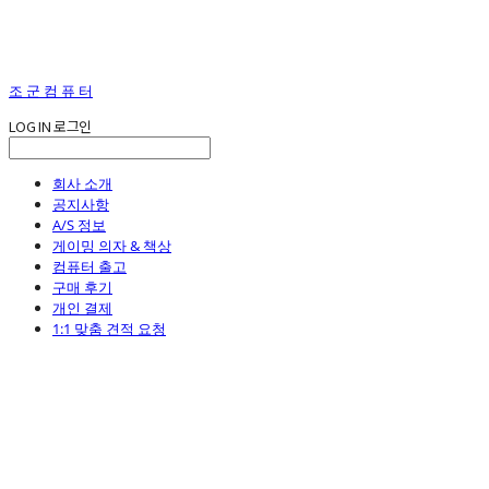
조 군 컴 퓨 터
LOG IN
로그인
회사 소개
공지사항
A/S 정보
게이밍 의자 & 책상
컴퓨터 출고
구매 후기
개인 결제
1:1 맞춤 견적 요청