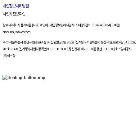
개인정보처리방침
사업자정보확인
상호: 주식회사 플레이몰 | 대표: 박민아 | 개인정보관리책임자: 조태양 | 전화: 010-4646-8164 | 이메일:
bnes007@naver.com
주소: 서울특별시 용산구 원효로64길 34, 신원빌딩 2층 202호 (신계동) / 서울특별시 용산구 원효로64길 34, 202호,
203호, 204호 (신계동) | 사업자등록번호:
518-88-00509
| 통신판매:
제 2016-서울용산-01115 호
| 호스팅제공자:
(주)식스샵