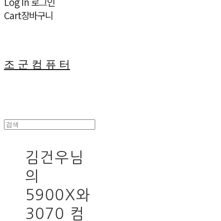
Log In
로그인
Cart
장바구니
조 군 컴 퓨 터
김건우님
의
5900X와
3070 컴