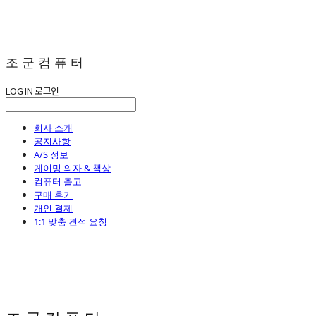
조 군 컴 퓨 터
LOG IN
로그인
회사 소개
공지사항
A/S 정보
게이밍 의자 & 책상
컴퓨터 출고
구매 후기
개인 결제
1:1 맞춤 견적 요청