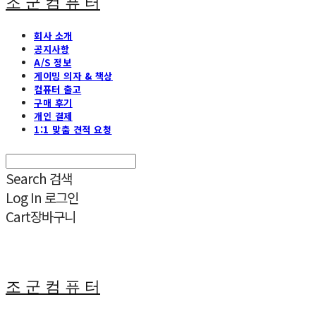
조 군 컴 퓨 터
회사 소개
공지사항
A/S 정보
게이밍 의자 & 책상
컴퓨터 출고
구매 후기
개인 결제
1:1 맞춤 견적 요청
Search
검색
Log In
로그인
Cart
장바구니
조 군 컴 퓨 터