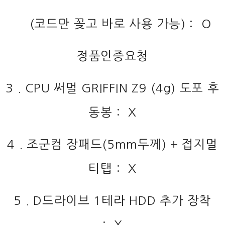
(코드만 꽂고 바로 사용 가능) : O
정품인증요청
3 . CPU 써멀 GRIFFIN Z9 (4g) 도포 후
동봉 : X
4 . 조군컴 장패드(5mm두께) + 접지멀
티탭 : X
5 . D드라이브 1테라 HDD 추가 장착
: X