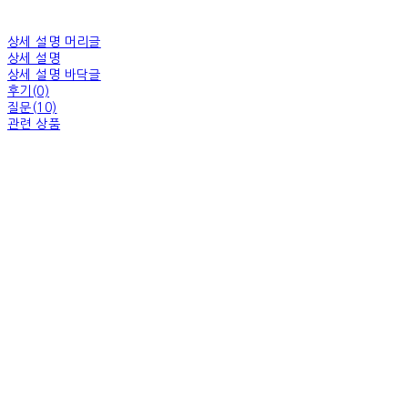
상세 설명 머리글
상세 설명
상세 설명 바닥글
후기(0)
질문(10)
관련 상품