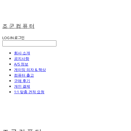
조 군 컴 퓨 터
LOG IN
로그인
회사 소개
공지사항
A/S 정보
게이밍 의자 & 책상
컴퓨터 출고
구매 후기
개인 결제
1:1 맞춤 견적 요청