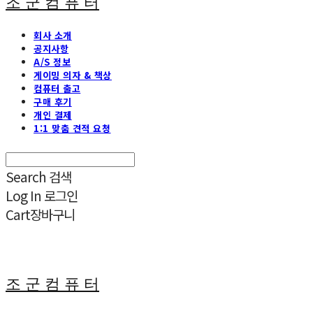
조 군 컴 퓨 터
회사 소개
공지사항
A/S 정보
게이밍 의자 & 책상
컴퓨터 출고
구매 후기
개인 결제
1:1 맞춤 견적 요청
Search
검색
Log In
로그인
Cart
장바구니
조 군 컴 퓨 터