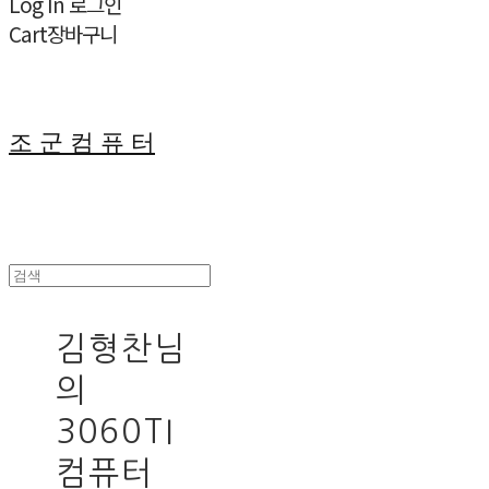
Log In
로그인
Cart
장바구니
조 군 컴 퓨 터
김형찬님
의
3060TI
컴퓨터