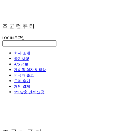
조 군 컴 퓨 터
LOG IN
로그인
회사 소개
공지사항
A/S 정보
게이밍 의자 & 책상
컴퓨터 출고
구매 후기
개인 결제
1:1 맞춤 견적 요청