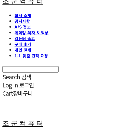
조 군 컴 퓨 터
회사 소개
공지사항
A/S 정보
게이밍 의자 & 책상
컴퓨터 출고
구매 후기
개인 결제
1:1 맞춤 견적 요청
Search
검색
Log In
로그인
Cart
장바구니
조 군 컴 퓨 터