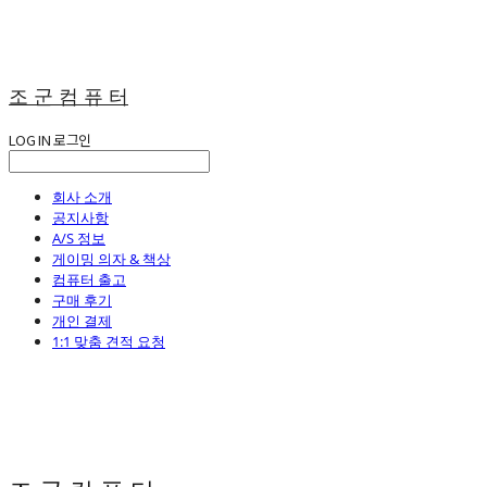
조 군 컴 퓨 터
LOG IN
로그인
회사 소개
공지사항
A/S 정보
게이밍 의자 & 책상
컴퓨터 출고
구매 후기
개인 결제
1:1 맞춤 견적 요청