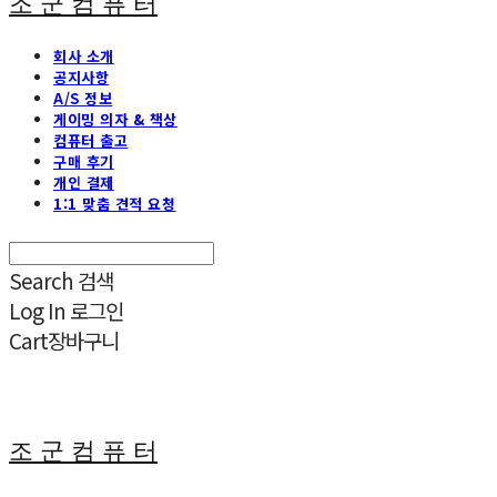
조 군 컴 퓨 터
회사 소개
공지사항
A/S 정보
게이밍 의자 & 책상
컴퓨터 출고
구매 후기
개인 결제
1:1 맞춤 견적 요청
Search
검색
Log In
로그인
Cart
장바구니
조 군 컴 퓨 터