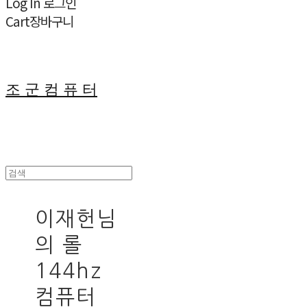
Log In
로그인
Cart
장바구니
조 군 컴 퓨 터
이재헌님
의 롤
144hz
컴퓨터