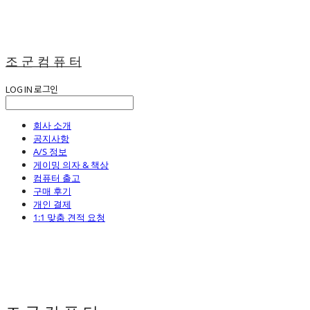
조 군 컴 퓨 터
LOG IN
로그인
회사 소개
공지사항
A/S 정보
게이밍 의자 & 책상
컴퓨터 출고
구매 후기
개인 결제
1:1 맞춤 견적 요청