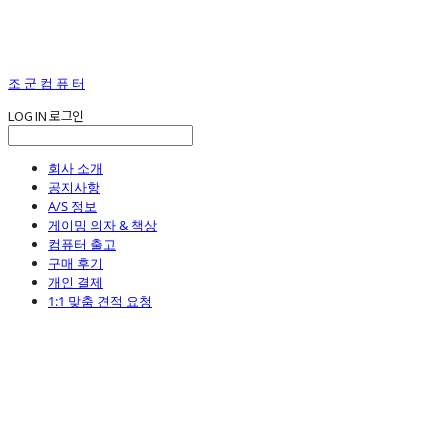
조 군 컴 퓨 터
LOG IN
로그인
회사 소개
공지사항
A/S 정보
게이밍 의자 & 책상
컴퓨터 출고
구매 후기
개인 결제
1:1 맞춤 견적 요청