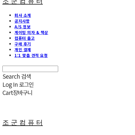
조 군 컴 퓨 터
회사 소개
공지사항
A/S 정보
게이밍 의자 & 책상
컴퓨터 출고
구매 후기
개인 결제
1:1 맞춤 견적 요청
Search
검색
Log In
로그인
Cart
장바구니
조 군 컴 퓨 터