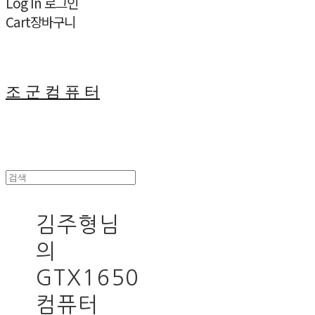
Log In
로그인
Cart
장바구니
조 군 컴 퓨 터
김주형님
의
GTX1650
컴퓨터