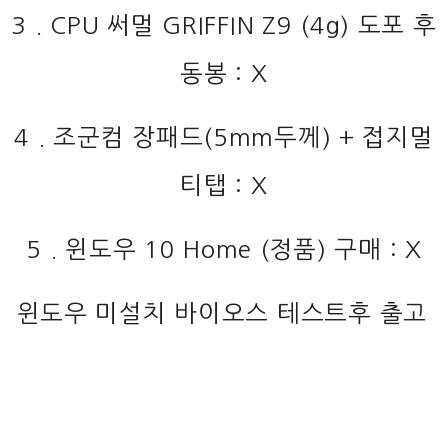
3 . CPU 써멀 GRIFFIN Z9 (4g) 도포 후
동봉 : X
4 . 조군컴 장패드(5mm두께) + 접지멀
티탭 : X
5 . 윈도우 10 Home (정품) 구매 : X
윈도우 미설치 바이오스 테스트후 출고