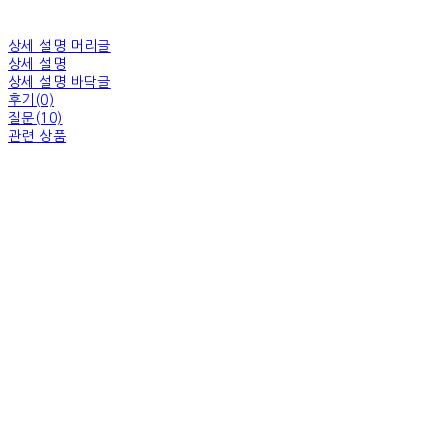
상세 설명 머리글
상세 설명
상세 설명 바닥글
후기(0)
질문(10)
관련 상품