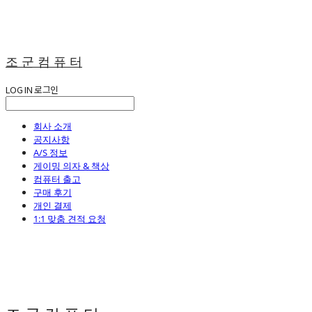
조 군 컴 퓨 터
LOG IN
로그인
회사 소개
공지사항
A/S 정보
게이밍 의자 & 책상
컴퓨터 출고
구매 후기
개인 결제
1:1 맞춤 견적 요청