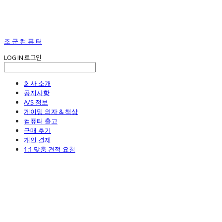
조 군 컴 퓨 터
LOG IN
로그인
회사 소개
공지사항
A/S 정보
게이밍 의자 & 책상
컴퓨터 출고
구매 후기
개인 결제
1:1 맞춤 견적 요청