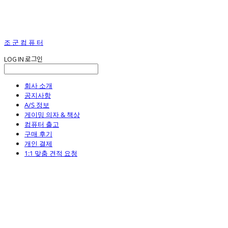
조 군 컴 퓨 터
LOG IN
로그인
회사 소개
공지사항
A/S 정보
게이밍 의자 & 책상
컴퓨터 출고
구매 후기
개인 결제
1:1 맞춤 견적 요청