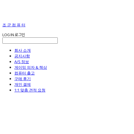
조 군 컴 퓨 터
LOG IN
로그인
회사 소개
공지사항
A/S 정보
게이밍 의자 & 책상
컴퓨터 출고
구매 후기
개인 결제
1:1 맞춤 견적 요청