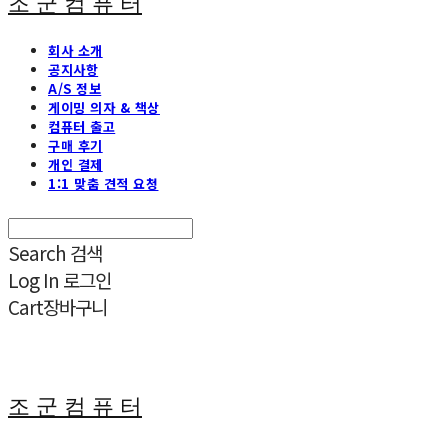
조 군 컴 퓨 터
회사 소개
공지사항
A/S 정보
게이밍 의자 & 책상
컴퓨터 출고
구매 후기
개인 결제
1:1 맞춤 견적 요청
Search
검색
Log In
로그인
Cart
장바구니
조 군 컴 퓨 터