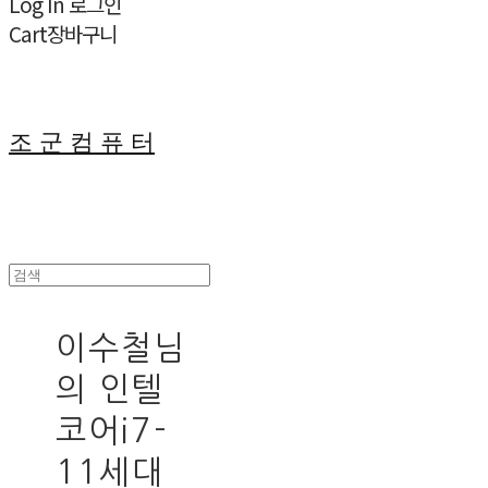
Log In
로그인
Cart
장바구니
조 군 컴 퓨 터
이수철님
의 인텔
코어i7-
11세대