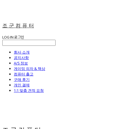
조 군 컴 퓨 터
LOG IN
로그인
회사 소개
공지사항
A/S 정보
게이밍 의자 & 책상
컴퓨터 출고
구매 후기
개인 결제
1:1 맞춤 견적 요청