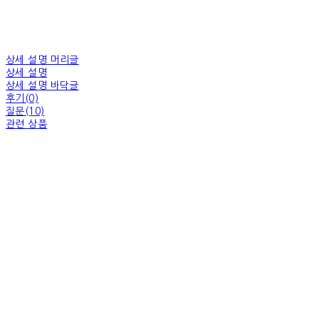
상세 설명 머리글
상세 설명
상세 설명 바닥글
후기(0)
질문(10)
관련 상품