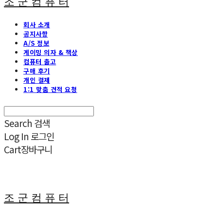
조 군 컴 퓨 터
회사 소개
공지사항
A/S 정보
게이밍 의자 & 책상
컴퓨터 출고
구매 후기
개인 결제
1:1 맞춤 견적 요청
Search
검색
Log In
로그인
Cart
장바구니
조 군 컴 퓨 터