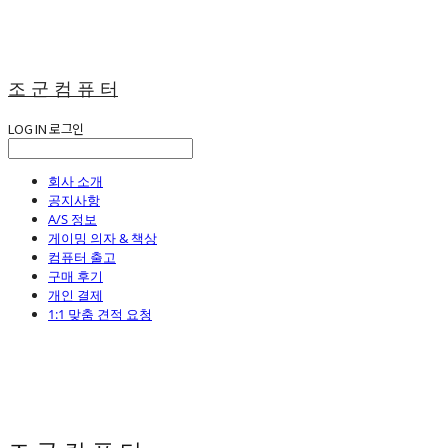
조 군 컴 퓨 터
LOG IN
로그인
회사 소개
공지사항
A/S 정보
게이밍 의자 & 책상
컴퓨터 출고
구매 후기
개인 결제
1:1 맞춤 견적 요청