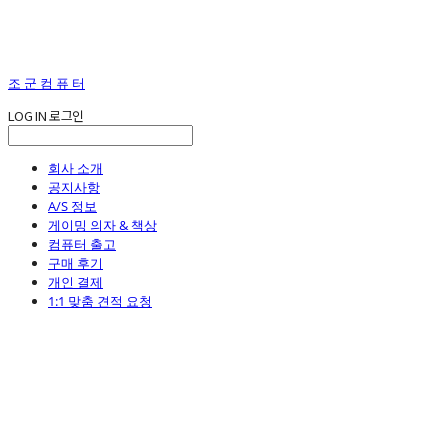
조 군 컴 퓨 터
LOG IN
로그인
회사 소개
공지사항
A/S 정보
게이밍 의자 & 책상
컴퓨터 출고
구매 후기
개인 결제
1:1 맞춤 견적 요청