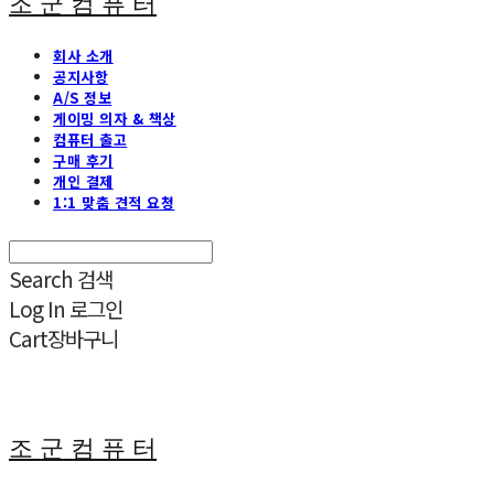
조 군 컴 퓨 터
회사 소개
공지사항
A/S 정보
게이밍 의자 & 책상
컴퓨터 출고
구매 후기
개인 결제
1:1 맞춤 견적 요청
Search
검색
Log In
로그인
Cart
장바구니
조 군 컴 퓨 터