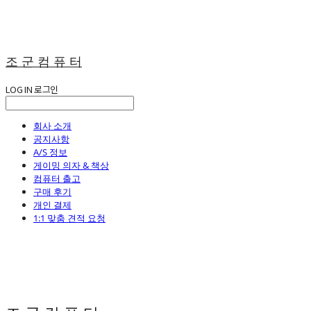
조 군 컴 퓨 터
LOG IN
로그인
회사 소개
공지사항
A/S 정보
게이밍 의자 & 책상
컴퓨터 출고
구매 후기
개인 결제
1:1 맞춤 견적 요청