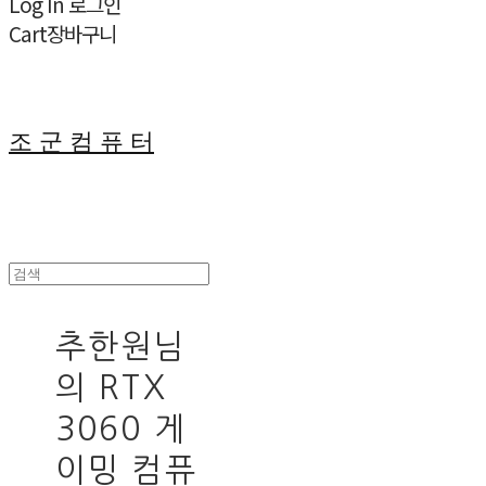
Log In
로그인
Cart
장바구니
조 군 컴 퓨 터
추한원님
의 RTX
3060 게
이밍 컴퓨