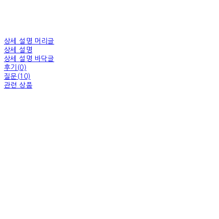
상세 설명 머리글
상세 설명
상세 설명 바닥글
후기(0)
질문(10)
관련 상품