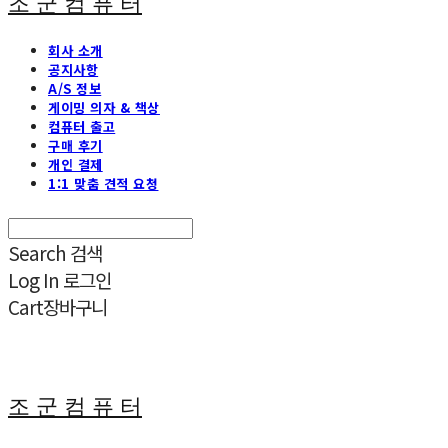
조 군 컴 퓨 터
회사 소개
공지사항
A/S 정보
게이밍 의자 & 책상
컴퓨터 출고
구매 후기
개인 결제
1:1 맞춤 견적 요청
Search
검색
Log In
로그인
Cart
장바구니
조 군 컴 퓨 터