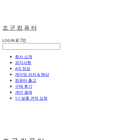
조 군 컴 퓨 터
LOG IN
로그인
회사 소개
공지사항
A/S 정보
게이밍 의자 & 책상
컴퓨터 출고
구매 후기
개인 결제
1:1 맞춤 견적 요청