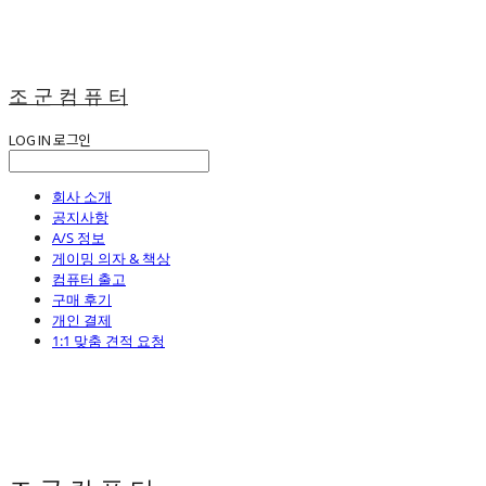
조 군 컴 퓨 터
LOG IN
로그인
회사 소개
공지사항
A/S 정보
게이밍 의자 & 책상
컴퓨터 출고
구매 후기
개인 결제
1:1 맞춤 견적 요청