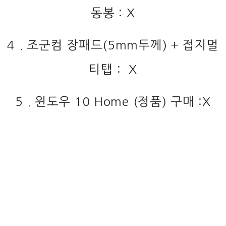
동봉 : X
4 . 조군컴 장패드(5mm두께) + 접지멀
티탭 : X
5 . 윈도우 10 Home (정품) 구매 :X