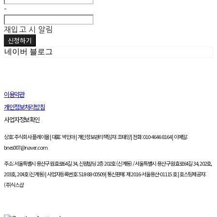
-
재입고 시 알림
신청하기
네이버 블로그
이용약관
개인정보처리방침
사업자정보확인
상호: 주식회사 플레이몰 | 대표: 박민아 | 개인정보관리책임자: 조태양 | 전화: 010-4646-8164 | 이메일:
bnes007@naver.com
주소: 서울특별시 용산구 원효로64길 34, 신원빌딩 2층 202호 (신계동) / 서울특별시 용산구 원효로64길 34, 202호,
203호, 204호 (신계동) | 사업자등록번호:
518-88-00509
| 통신판매:
제 2016-서울용산-01115 호
| 호스팅제공자:
(주)식스샵