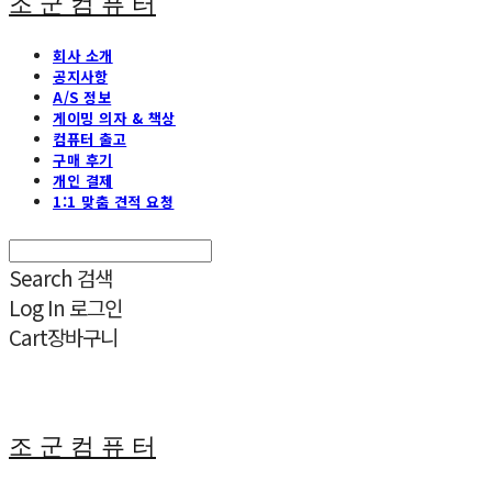
조 군 컴 퓨 터
회사 소개
공지사항
A/S 정보
게이밍 의자 & 책상
컴퓨터 출고
구매 후기
개인 결제
1:1 맞춤 견적 요청
Search
검색
Log In
로그인
Cart
장바구니
조 군 컴 퓨 터