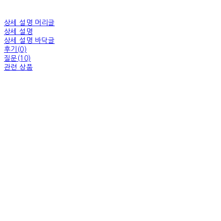
상세 설명 머리글
상세 설명
상세 설명 바닥글
후기(0)
질문(10)
관련 상품