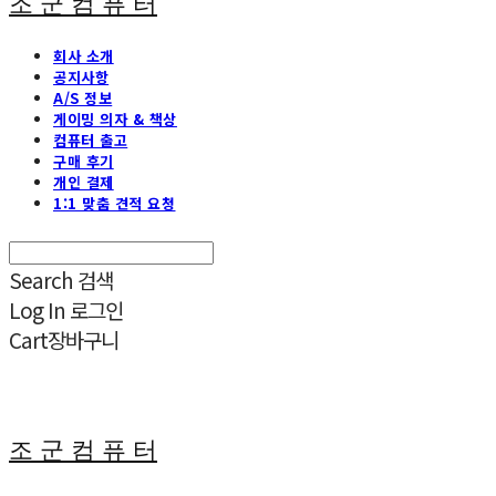
조 군 컴 퓨 터
회사 소개
공지사항
A/S 정보
게이밍 의자 & 책상
컴퓨터 출고
구매 후기
개인 결제
1:1 맞춤 견적 요청
Search
검색
Log In
로그인
Cart
장바구니
조 군 컴 퓨 터