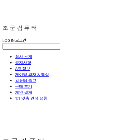
조 군 컴 퓨 터
LOG IN
로그인
회사 소개
공지사항
A/S 정보
게이밍 의자 & 책상
컴퓨터 출고
구매 후기
개인 결제
1:1 맞춤 견적 요청